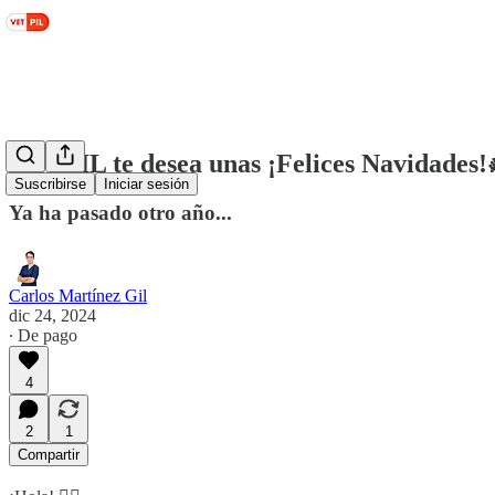
VETPIL te desea unas ¡Felices Navidades!
Suscribirse
Iniciar sesión
Ya ha pasado otro año...
Carlos Martínez Gil
dic 24, 2024
∙ De pago
4
2
1
Compartir