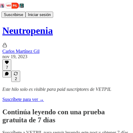
Suscribirse
Iniciar sesión
Neutropenia
Carlos Martínez Gil
nov 19, 2023
7
2
Este hilo solo es visible para paid suscriptores de VETPIL
Suscríbete para ver →
Continúa leyendo con una prueba
gratuita de 7 días
Suscríbete a
VETPIL
para seguir leyendo este post y obtener 7 días