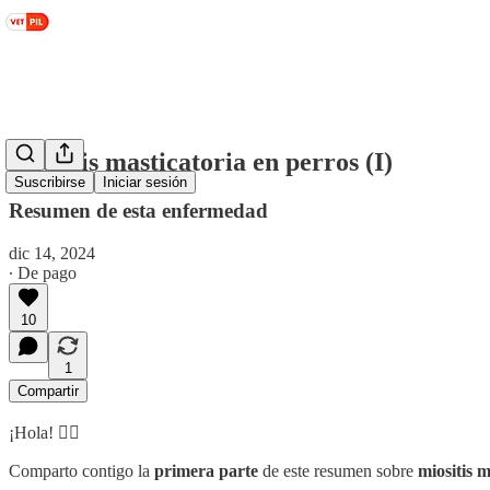
Miositis masticatoria en perros (I)
Suscribirse
Iniciar sesión
Resumen de esta enfermedad
dic 14, 2024
∙ De pago
10
1
Compartir
¡Hola! 🙋‍♂️
Comparto contigo la
primera parte
de este resumen sobre
miositis 