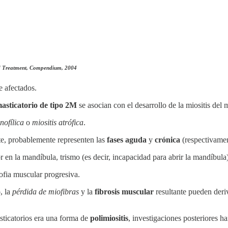
and Treatment, Compendium, 2004
e afectados.
masticatorio de tipo 2M
se asocian con el desarrollo de la miositis del 
inofílica
o
miositis atrófica
.
te, probablemente representen las
fases aguda
y
crónica
(respectivame
or en la mandíbula, trismo (es decir, incapacidad para abrir la mandíbul
ofia muscular progresiva.
o
, la
pérdida de miofibras
y la
fibrosis muscular
resultante pueden deri
sticatorios era una forma de
polimiositis
, investigaciones posteriores 