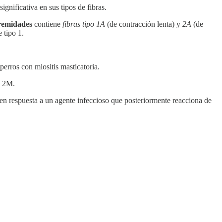
gnificativa en sus tipos de fibras.
tremidades
contiene
fibras tipo 1A
(de contracción lenta) y
2A
(de
 tipo 1.
erros con miositis masticatoria.
o 2M.
n respuesta a un agente infeccioso que posteriormente reacciona de