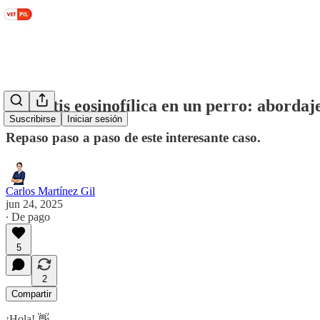
Enteritis eosinofílica en un perro: abordaje
Suscribirse
Iniciar sesión
Repaso paso a paso de este interesante caso.
Carlos Martínez Gil
jun 24, 2025
∙ De pago
5
2
Compartir
¡Hola! 👋