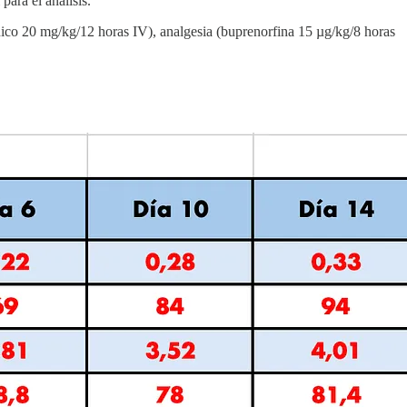
para el análisis.
nico 20 mg/kg/12 horas IV), analgesia (buprenorfina 15 µg/kg/8 horas