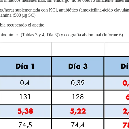
s linfáticos mesentéricos; sin embargo, no se obtuvo suficiente material 
/kg/hora) suplementada con KCl, antibiótico (amoxicilina-ácido clavulá
alamina (500 µg SC).
ía recuperado el apetito.
 bioquímica (Tablas 3 y 4, Día 3)) y ecografía abdominal (Informe 6).