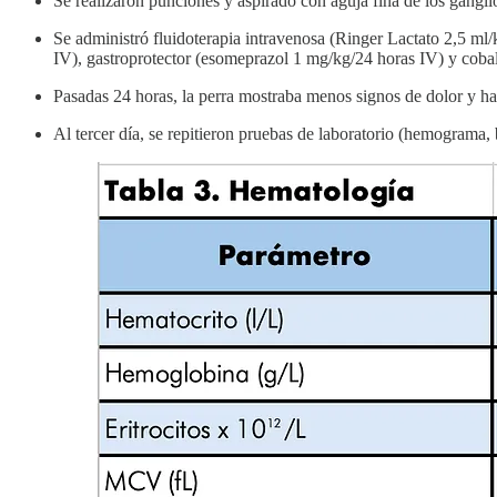
Se realizaron punciones y aspirado con aguja fina de los ganglio
Se administró fluidoterapia intravenosa (Ringer Lactato 2,5 ml
IV), gastroprotector (esomeprazol 1 mg/kg/24 horas IV) y cob
Pasadas 24 horas, la perra mostraba menos signos de dolor y hab
Al tercer día, se repitieron pruebas de laboratorio (hemograma,