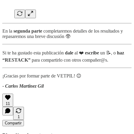
En la
segunda parte
completaremos detalles de los resultados y
repasaremos una breve discusión 🥸
Si te ha gustado esta publicación
dale
al ❤️
escribe
un 📝, o
haz
“RESTACK”
para compartirlo con otros compañer@s.
¡Gracias por formar parte de VETPIL! 😊
- Carlos Martínez Gil
11
1
Compartir