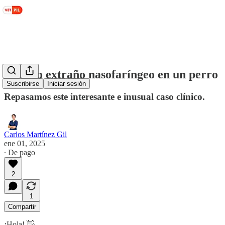
Cuerpo extraño nasofaríngeo en un perro
Suscribirse
Iniciar sesión
Repasamos este interesante e inusual caso clínico.
Carlos Martínez Gil
ene 01, 2025
∙ De pago
2
1
Compartir
¡Hola! 👋