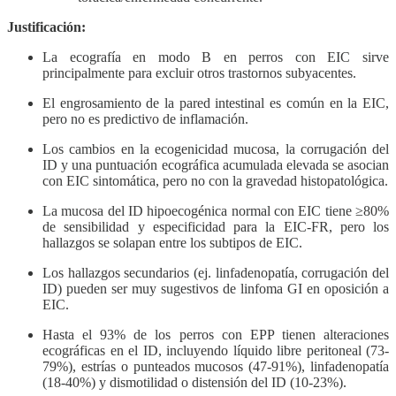
Justificación:
La ecografía en modo B en perros con EIC sirve
principalmente para excluir otros trastornos subyacentes.
El engrosamiento de la pared intestinal es común en la EIC,
pero no es predictivo de inflamación.
Los cambios en la ecogenicidad mucosa, la corrugación del
ID y una puntuación ecográfica acumulada elevada se asocian
con EIC sintomática, pero no con la gravedad histopatológica.
La mucosa del ID hipoecogénica normal con EIC tiene ≥80%
de sensibilidad y especificidad para la EIC-FR, pero los
hallazgos se solapan entre los subtipos de EIC.
Los hallazgos secundarios (ej. linfadenopatía, corrugación del
ID) pueden ser muy sugestivos de linfoma GI en oposición a
EIC.
Hasta el 93% de los perros con EPP tienen alteraciones
ecográficas en el ID, incluyendo líquido libre peritoneal (73-
79%), estrías o punteados mucosos (47-91%), linfadenopatía
(18-40%) y dismotilidad o distensión del ID (10-23%).