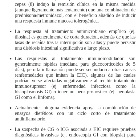
cepas (8) indujo la remisión clínica en la misma medida
(aunque ligeramente más lentamente) que una combinación de
prednisona/metronidazol, con el beneficio añadido de inducir
una respuesta inmune mucosa tolerogénica.
La respuesta al tratamiento antimicrobiano empírico (ej.
tilosina) es generalmente de corta duración, además de que las
tasas de recaída tras la interrupción son altas y puede persistir
una disbiosis intestinal significativa a largo plazo.
Las respuestas al tratamiento inmunomodulador son
generalmente rápidas (mediana para glucocorticoides de 5
días), pero la inflamación puede ser secundaria a otras causas
(enfermedades que imitan la EIC), algunas de las cuales
podrían verse afectadas negativamente al recibir tratamiento
inmunosupresor (ej. enfermedad infecciosa como la
histoplasmosis GI) o tener un peor pronóstico (ej. neoplasia
GI como el linfoma).
Actualmente, ninguna evidencia apoya la combinación de
ensayos dietéticos con un ciclo corto de tratamiento
antiinflamatorio.
La sospecha de CG o ICG asociada a EIC requiere pruebas
diagnósticas invasivas (ej. endoscopia GI con biopsia) para