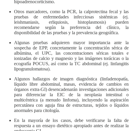
hipoadrenocorticismo.
Otros marcadores, como la PCR, la calprotectina fecal y las
pruebas de enfermedades infecciosas sistémicas (ej.
leishmaniasis, erliquiosis, histoplasmosis) pueden
recomendarse según la preferencia del clínico, la
disponibilidad de las pruebas y la prevalencia geográfica.
Algunas pruebas adquieren mayor importancia ante la
sospecha de EPP, concretamente la concentración sérica de
albúmina, el UPC, las concentraciones séricas totales e
ionizadas de calcio y magnesio y las imágenes torácicas o la
ecografía POCUS, así como la TC abdominal (ej. linfangitis
lipogranulomatosa).
Algunos hallazgos de imagen diagnóstica (linfadenopatía,
líquido libre abdominal, masas, evidencia de cambios en
órganos extra-GI) desencadenarán investigaciones adicionales
para diferenciar la EIC de la neoplasia intestinal o
multicéntrica (a menudo linfoma), incluyendo la aspiración
percutánea con aguja fina de estructuras, tejidos o líquidos
anormales para citología.
En la mayoría de los casos, debe verificarse la falta de
respuesta a un ensayo dietético apropiado antes de realizar la
endoscopia GI.