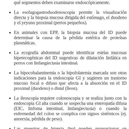
qué segmentos deben examinarse endoscópicamente.
La esofagogastroduodenoscopia permite la visualización
directa y la biopsia mucosa dirigida del estómago, el duodeno
y el yeyuno proximal (perros pequeños).
En animales con EPP, la biopsia mucosa del ID puede
determinar la causa de la pérdida entérica de proteínas
plasmáticas.
La ecografía abdominal puede identificar estrías mucosas
hiperecogénicas del ID sugestivas de dilatación linfática en
perros con linfangiectasia intestinal.
La hipocobalaminemia o la hipofolatemia marcada son otras
indicaciones para la endoscopia GI y sugieren un trastorno
mucoso focal o difuso que afecta a la absorción en el ID
proximal (duodeno) o distal (íleon).
La ileoscopia requiere colonoscopia y se realiza junto con la
endoscopia GI alta cuando se sospecha una enteropatía difusa
(EIC, linfoma intestinal, linfangiectasia) o cuando la
enfermedad del colon se complica con signos sistémicos (ej.
anorexia, pérdida de peso).
Las muestras de biopsia ileal pueden proporcionar un