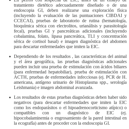
tratamiento dietético adecuadamente diseñado o de una
endoscopia GI, deben realizarse una exploración física
(incluyendo la evaluación de las puntuaciones CIBDAI y
CCECAI), pruebas de laboratorio de rutina (hematología,
bioquímica sérica con electrolitos, urianálisis y parasitología
fecal), pruebas GI y pancreáticas adicionales (incluyendo
cobalamina, folato, lipasa pancreática, TLI y concentración
sérica de cortisol basal) e imagen diagnóstica del abdomen
para descartar enfermedades que imiten la EIC.
Dependiendo de los resultados , las características del animal
y el área geográfica, las pruebas diagnósticas adicionales
pueden incluir una prueba de estimulación con ácidos biliares
(para enfermedad hepatobiliar), prueba de estimulación con
ACTH, pruebas de enfermedades infecciosas (ej. PCR de H.
americana, antígeno urinario de Histoplasma spp., serología
Leishmania) e imagen abdominal avanzada.
Los resultados de estas pruebas diagnósticas deben haber sido
negativos (para descartar enfermedades que imiten la EIC
como los endoparásitos o el hipoadrenocorticismo atípico) o
compatibles con un diagnóstico de EIC (ej.
hipocobalaminemia o engrosamiento de la pared intestinal en
la ecografía) antes de proceder con la endoscopia GI.