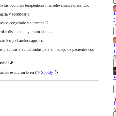
e las opciones terapéuticas más relevantes, repasando:
maria y secundaria.

2
fresco congelado y vitamina K.
e
cular diseminada y traumatismos.
nexámico y el aminocaproico.

as prácticas y actualizadas para el manejo de pacientes con
1
e
sical
🎵
 puedes
escucharlo en
👉
Spotify
🥳

n

a