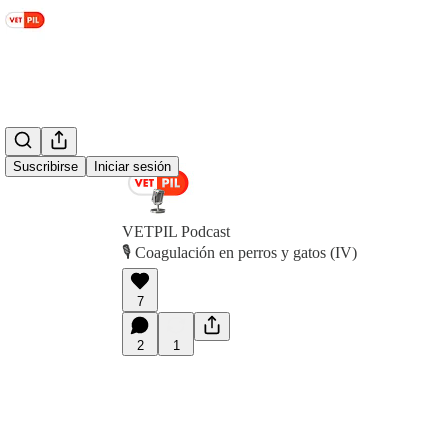
Suscribirse
Iniciar sesión
VETPIL Podcast
🎙️ Coagulación en perros y gatos (IV)
7
2
1