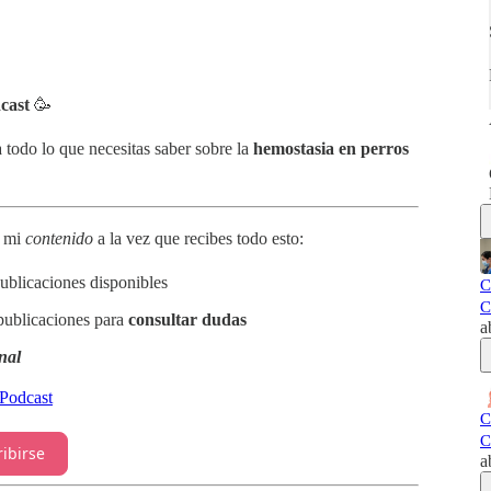
cast
🥳
 todo lo que necesitas saber sobre la
hemostasia en perros
r
mi
contenido
a la vez que recibes todo esto:
ublicaciones disponibles
C
C
publicaciones para
consultar dudas
a
nal
Podcast
C
C
ribirse
a