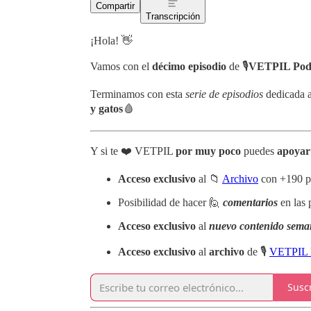
Compartir
Transcripción
¡Hola! 👋
Vamos con el
décimo episodio
de 🎙️
VETPIL Pod
Terminamos con esta
serie
de episodios
dedicada a
y gatos
🩸
Y si te ❤️ VETPIL
por muy poco
puedes
apoya
Acceso exclusivo
al 📁
Archivo
con +190 p
Posibilidad de hacer 🙋
comentarios
en las 
Acceso exclusivo
al
nuevo contenido sema
Acceso
exclusivo
al
archivo
de 🎙️
VETPIL 
Susc