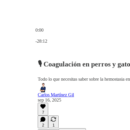
0:00
Hora actual: 0:00 / Tiempo total: -28:12
-28:12
🎙️ Coagulación en perros y gato
Todo lo que necesitas saber sobre la hemostasia en
Carlos Martínez Gil
sep 16, 2025
7
2
1